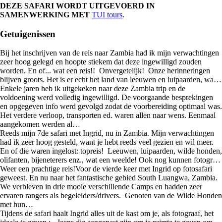
DEZE SAFARI WORDT UITGEVOERD IN
SAMENWERKING MET
TUI tours
.
Getuigenissen
Bij het inschrijven van de reis naar Zambia had ik mijn verwachtingen
zeer hoog gelegd en hoopte stiekem dat deze ingewilligd zouden
worden. En of... wat een reis!! Onvergetelijk! Onze herinneringen
blijven groots. Het is er echt het land van leeuwen en luipaarden, wa…
Enkele jaren heb ik uitgekeken naar deze Zambia trip en de
voldoening werd volledig ingewilligd. De voorgaande besprekingen
en opgegeven info werd gevolgd zodat de voorbereiding optimaal was.
Het verdere verloop, transporten ed. waren allen naar wens. Eenmaal
aangekomen werden al…
Reeds mijn 7de safari met Ingrid, nu in Zambia. Mijn verwachtingen
had ik zeer hoog gesteld, want je hebt reeds veel gezien en wil meer.
En of die waren ingelost: topreis! Leeuwen, luipaarden, wilde honden,
olifanten, bijeneterers enz., wat een weelde! Ook nog kunnen fotogr…
Weer een prachtige reis!Voor de vierde keer met Ingrid op fotosafari
geweest. En nu naar het fantastische gebied South Luangwa, Zambia.
We verbleven in drie mooie verschillende Camps en hadden zeer
ervaren rangers als begeleiders/drivers. Genoten van de Wilde Honden
met hun…
Tijdens de safari haalt Ingrid alles uit de kast om je, als fotograaf, het