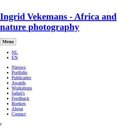
Overslaan
en
Ingrid Vekemans - Africa and
naar
de
nature photography
inhoud
gaan
Menu
NL
EN
Nieuws
Portfolio
Publicaties
Awards
Workshops
Safari's
Feedback
Boeken
About
Contact
c