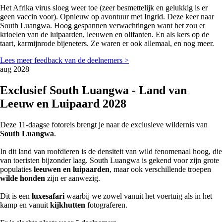
Het Afrika virus sloeg weer toe (zeer besmettelijk en gelukkig is er
geen vaccin voor). Opnieuw op avontuur met Ingrid. Deze keer naar
South Luangwa. Hoog gespannen verwachtingen want het zou er
krioelen van de luipaarden, leeuwen en olifanten. En als kers op de
taart, karmijnrode bijeneters. Ze waren er ook allemaal, en nog meer.
Lees meer feedback van de deelnemers >
aug
2028
Exclusief South Luangwa - Land van
Leeuw en Luipaard 2028
Deze 11-daagse fotoreis brengt je naar de exclusieve wildernis van
South Luangwa
.
In dit land van roofdieren is de densiteit van wild fenomenaal hoog, die
van toeristen bijzonder laag. South Luangwa is gekend voor zijn grote
populaties
leeuwen en luipaarden
, maar ook verschillende troepen
wilde honden
zijn er aanwezig.
Dit is een
luxesafari
waarbij we zowel vanuit het voertuig als in het
kamp en vanuit
kijkhutten
fotograferen.