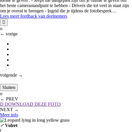
ideale te geven : - Jeeps die aangepast zijn om je ruimte te geven om
het beste camerastandpunt te hebben - Drivers die tot veel in staat zijn
om je overal te brengen - Ingrid die je tijdens de fotobesprek…
Lees meer feedback van deelnemers

o
←
vorige
volgende
→
Sluiten
o
←
PREV
D
DOWNLOAD DEZE FOTO
NEXT
→
Meer info
✓
Volzet
l